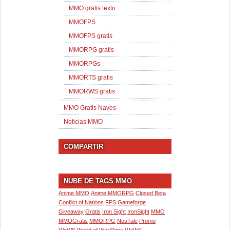
MMO gratis texto
MMOFPS
MMOFPS gratis
MMORPG gratis
MMORPGs
MMORTS gratis
MMORWS gratis
MMO Gratis Naves
Noticias MMO
COMPARTIR
NUBE DE TAGS MMO
Anime MMO
Anime MMORPG
Closed Beta
Conflict of Nations
FPS
Gameforge
Giveaway
Gratis
Iron Sight
IronSight
MMO
MMOGratis
MMORPG
NosTale
Promo