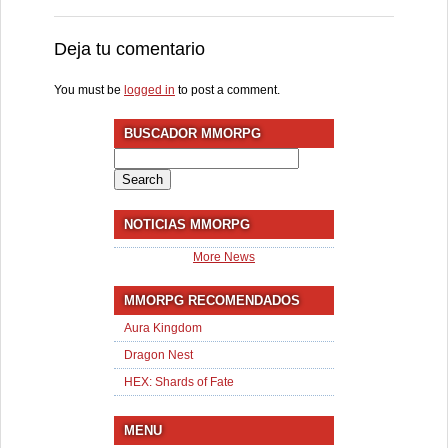
Deja tu comentario
You must be
logged in
to post a comment.
BUSCADOR MMORPG
Search
for:
NOTICIAS MMORPG
More News
MMORPG RECOMENDADOS
Aura Kingdom
Dragon Nest
HEX: Shards of Fate
MENU