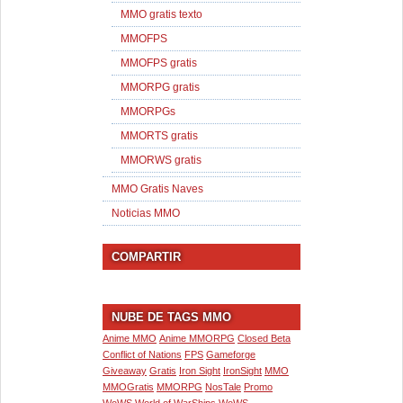
MMO gratis texto
MMOFPS
MMOFPS gratis
MMORPG gratis
MMORPGs
MMORTS gratis
MMORWS gratis
MMO Gratis Naves
Noticias MMO
COMPARTIR
NUBE DE TAGS MMO
Anime MMO
Anime MMORPG
Closed Beta
Conflict of Nations
FPS
Gameforge
Giveaway
Gratis
Iron Sight
IronSight
MMO
MMOGratis
MMORPG
NosTale
Promo