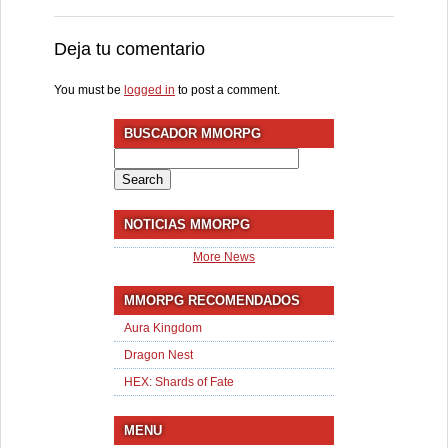
Deja tu comentario
You must be
logged in
to post a comment.
BUSCADOR MMORPG
Search
for:
NOTICIAS MMORPG
More News
MMORPG RECOMENDADOS
Aura Kingdom
Dragon Nest
HEX: Shards of Fate
MENU