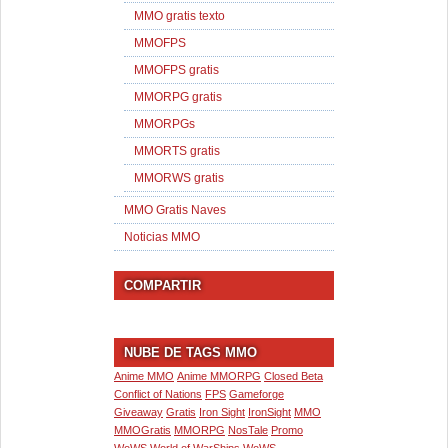
MMO gratis texto
MMOFPS
MMOFPS gratis
MMORPG gratis
MMORPGs
MMORTS gratis
MMORWS gratis
MMO Gratis Naves
Noticias MMO
COMPARTIR
NUBE DE TAGS MMO
Anime MMO
Anime MMORPG
Closed Beta
Conflict of Nations
FPS
Gameforge
Giveaway
Gratis
Iron Sight
IronSight
MMO
MMOGratis
MMORPG
NosTale
Promo