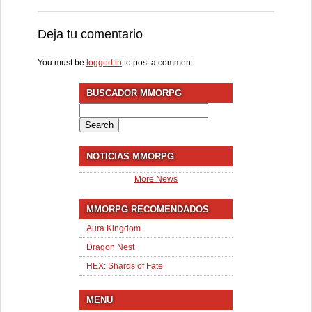
Deja tu comentario
You must be
logged in
to post a comment.
BUSCADOR MMORPG
Search
for:
NOTICIAS MMORPG
More News
MMORPG RECOMENDADOS
Aura Kingdom
Dragon Nest
HEX: Shards of Fate
MENU