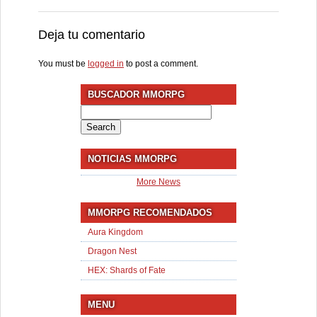
Deja tu comentario
You must be
logged in
to post a comment.
BUSCADOR MMORPG
Search
for:
NOTICIAS MMORPG
More News
MMORPG RECOMENDADOS
Aura Kingdom
Dragon Nest
HEX: Shards of Fate
MENU