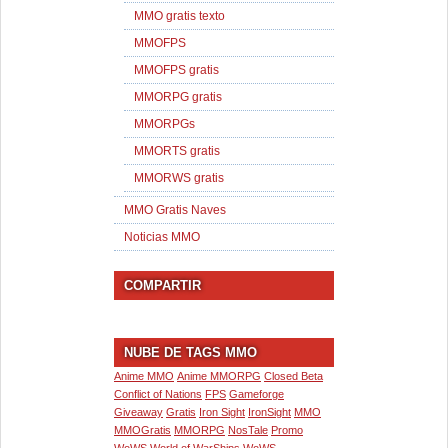
MMO gratis texto
MMOFPS
MMOFPS gratis
MMORPG gratis
MMORPGs
MMORTS gratis
MMORWS gratis
MMO Gratis Naves
Noticias MMO
COMPARTIR
NUBE DE TAGS MMO
Anime MMO
Anime MMORPG
Closed Beta
Conflict of Nations
FPS
Gameforge
Giveaway
Gratis
Iron Sight
IronSight
MMO
MMOGratis
MMORPG
NosTale
Promo