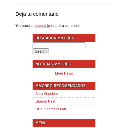
Deja tu comentario
You must be
logged in
to post a comment.
BUSCADOR MMORPG
Search
for:
NOTICIAS MMORPG
More News
MMORPG RECOMENDADOS
Aura Kingdom
Dragon Nest
HEX: Shards of Fate
MENU