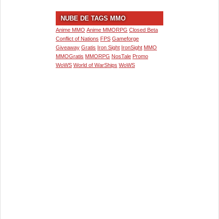
NUBE DE TAGS MMO
Anime MMO
Anime MMORPG
Closed Beta
Conflict of Nations
FPS
Gameforge
Giveaway
Gratis
Iron Sight
IronSight
MMO
MMOGratis
MMORPG
NosTale
Promo
WoWS
World of WarShips
WoWS