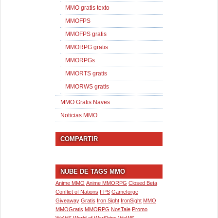
MMO gratis texto
MMOFPS
MMOFPS gratis
MMORPG gratis
MMORPGs
MMORTS gratis
MMORWS gratis
MMO Gratis Naves
Noticias MMO
COMPARTIR
NUBE DE TAGS MMO
Anime MMO
Anime MMORPG
Closed Beta
Conflict of Nations
FPS
Gameforge
Giveaway
Gratis
Iron Sight
IronSight
MMO
MMOGratis
MMORPG
NosTale
Promo