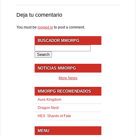
Deja tu comentario
You must be
logged in
to post a comment.
BUSCADOR MMORPG
Search
for:
NOTICIAS MMORPG
More News
MMORPG RECOMENDADOS
Aura Kingdom
Dragon Nest
HEX: Shards of Fate
MENU