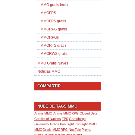
MMO gratis texto
MMOFPS
MMOFPS gratis
MMORPG gratis
MMORPGs
MMORTS gratis
MMORWS gratis
MMO Gratis Naves
Noticias MMO
COMPARTIR
NUBE DE TAGS MMO
Anime MMO
Anime MMORPG
Closed Beta
Conflict of Nations
FPS
Gameforge
Giveaway
Gratis
Iron Sight
IronSight
MMO
MMOGratis
MMORPG
NosTale
Promo