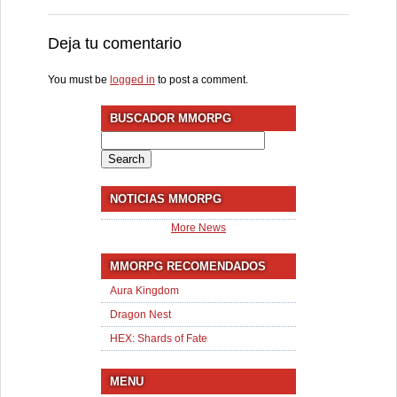
Deja tu comentario
You must be
logged in
to post a comment.
BUSCADOR MMORPG
Search
for:
NOTICIAS MMORPG
More News
MMORPG RECOMENDADOS
Aura Kingdom
Dragon Nest
HEX: Shards of Fate
MENU