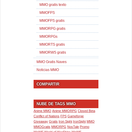
MMO gratis texto
MMOFPS
MMOFPS gratis
MMORPG gratis
MMORPGs
MMORTS gratis
MMORWS gratis
MMO Gratis Naves
Noticias MMO
COMPARTIR
NUBE DE TAGS MMO
Anime MMO
Anime MMORPG
Closed Beta
Conflict of Nations
FPS
Gameforge
Giveaway
Gratis
Iron Sight
IronSight
MMO
MMOGratis
MMORPG
NosTale
Promo