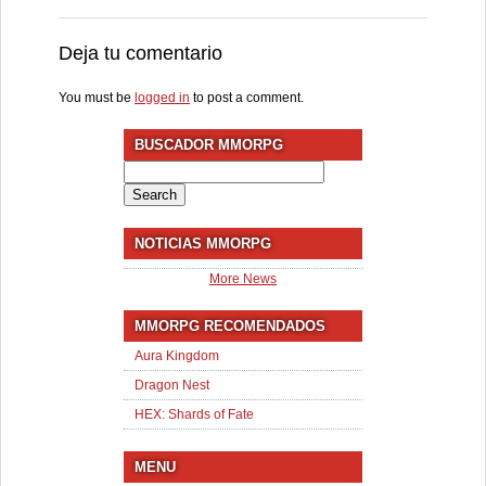
Deja tu comentario
You must be
logged in
to post a comment.
BUSCADOR MMORPG
Search
for:
NOTICIAS MMORPG
More News
MMORPG RECOMENDADOS
Aura Kingdom
Dragon Nest
HEX: Shards of Fate
MENU