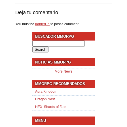
Deja tu comentario
You must be
logged in
to post a comment.
BUSCADOR MMORPG
Search
for:
NOTICIAS MMORPG
More News
MMORPG RECOMENDADOS
Aura Kingdom
Dragon Nest
HEX: Shards of Fate
MENU