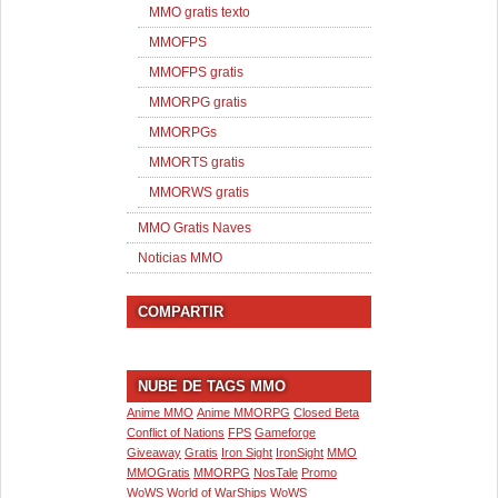
MMO gratis texto
MMOFPS
MMOFPS gratis
MMORPG gratis
MMORPGs
MMORTS gratis
MMORWS gratis
MMO Gratis Naves
Noticias MMO
COMPARTIR
NUBE DE TAGS MMO
Anime MMO
Anime MMORPG
Closed Beta
Conflict of Nations
FPS
Gameforge
Giveaway
Gratis
Iron Sight
IronSight
MMO
MMOGratis
MMORPG
NosTale
Promo
WoWS
World of WarShips
WoWS