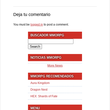
Deja tu comentario
You must be
logged in
to post a comment.
BUSCADOR MMORPG
Search
for:
NOTICIAS MMORPG
More News
MMORPG RECOMENDADOS
Aura Kingdom
Dragon Nest
HEX: Shards of Fate
MENU