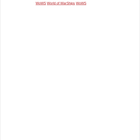
WoWS
World of WarShips
WoWS