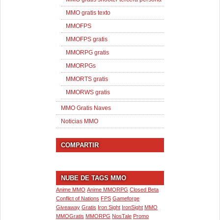
MMO gratis texto
MMOFPS
MMOFPS gratis
MMORPG gratis
MMORPGs
MMORTS gratis
MMORWS gratis
MMO Gratis Naves
Noticias MMO
COMPARTIR
NUBE DE TAGS MMO
Anime MMO
Anime MMORPG
Closed Beta
Conflict of Nations
FPS
Gameforge
Giveaway
Gratis
Iron Sight
IronSight
MMO
MMOGratis
MMORPG
NosTale
Promo