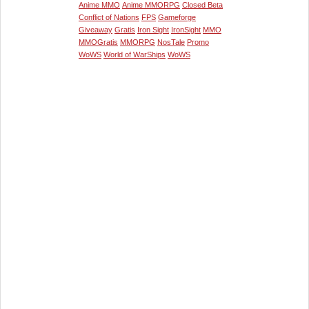
Anime MMO
Anime MMORPG
Closed Beta
Conflict of Nations
FPS
Gameforge
Giveaway
Gratis
Iron Sight
IronSight
MMO
MMOGratis
MMORPG
NosTale
Promo
WoWS
World of WarShips
WoWS