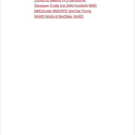
Conflict of Nations
FPS
Gameforge
Giveaway
Gratis
Iron Sight
IronSight
MMO
MMOGratis
MMORPG
NosTale
Promo
WoWS
World of WarShips
WoWS