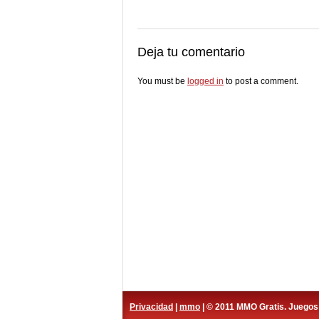
Deja tu comentario
You must be
logged in
to post a comment.
Privacidad
|
mmo
| © 2011 MMO Gratis. Juego