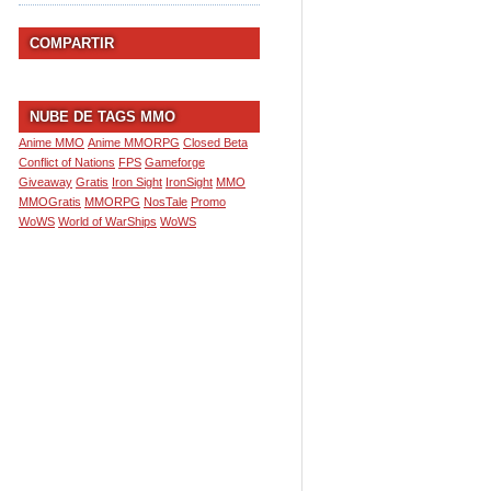
COMPARTIR
NUBE DE TAGS MMO
Anime MMO
Anime MMORPG
Closed Beta
Conflict of Nations
FPS
Gameforge
Giveaway
Gratis
Iron Sight
IronSight
MMO
MMOGratis
MMORPG
NosTale
Promo
WoWS
World of WarShips
WoWS