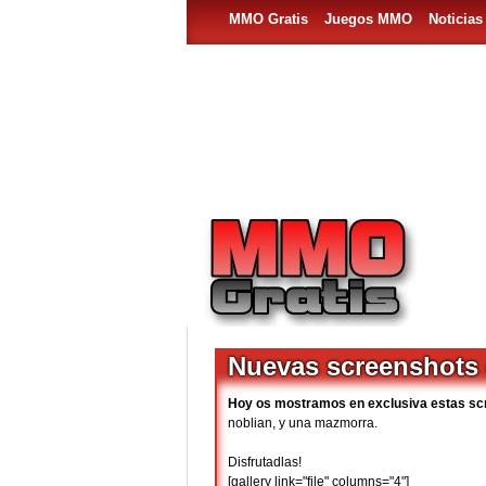
MMO Gratis
Juegos MMO
Noticia
Nuevas screenshots 
Hoy os mostramos en exclusiva estas s
noblian, y una mazmorra.
Disfrutadlas!
[gallery link="file" columns="4"]