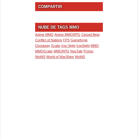
COMPARTIR
NUBE DE TAGS MMO
Anime MMO
Anime MMORPG
Closed Beta
Conflict of Nations
FPS
Gameforge
Giveaway
Gratis
Iron Sight
IronSight
MMO
MMOGratis
MMORPG
NosTale
Promo
WoWS
World of WarShips
WoWS