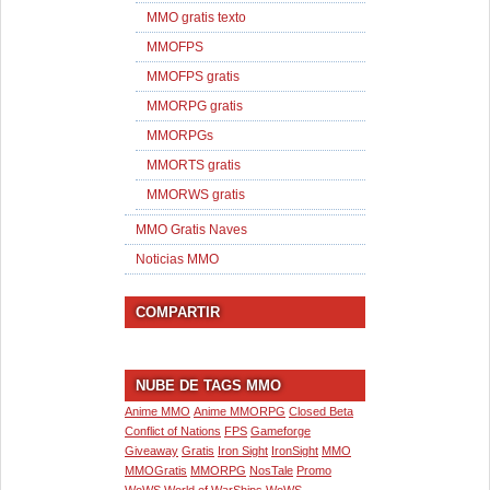
MMO gratis texto
MMOFPS
MMOFPS gratis
MMORPG gratis
MMORPGs
MMORTS gratis
MMORWS gratis
MMO Gratis Naves
Noticias MMO
COMPARTIR
NUBE DE TAGS MMO
Anime MMO
Anime MMORPG
Closed Beta
Conflict of Nations
FPS
Gameforge
Giveaway
Gratis
Iron Sight
IronSight
MMO
MMOGratis
MMORPG
NosTale
Promo