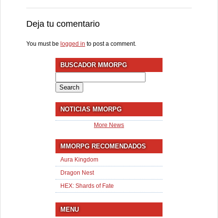
Deja tu comentario
You must be
logged in
to post a comment.
BUSCADOR MMORPG
Search
for:
NOTICIAS MMORPG
More News
MMORPG RECOMENDADOS
Aura Kingdom
Dragon Nest
HEX: Shards of Fate
MENU