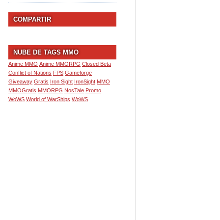
COMPARTIR
NUBE DE TAGS MMO
Anime MMO
Anime MMORPG
Closed Beta
Conflict of Nations
FPS
Gameforge
Giveaway
Gratis
Iron Sight
IronSight
MMO
MMOGratis
MMORPG
NosTale
Promo
WoWS
World of WarShips
WoWS