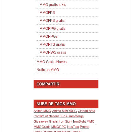
MMO gratis texto
MMOFPS
MMOFPS gratis
MMORPG gratis
MMORPGs
MMORTS gratis
MMORWS gratis
MMO Gratis Naves
Noticias MMO
COMPARTIR
NUBE DE TAGS MMO
Anime MMO
Anime MMORPG
Closed Beta
Conflict of Nations
FPS
Gameforge
Giveaway
Gratis
Iron Sight
IronSight
MMO
MMOGratis
MMORPG
NosTale
Promo