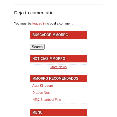
Deja tu comentario
You must be
logged in
to post a comment.
BUSCADOR MMORPG
Search
for:
NOTICIAS MMORPG
More News
MMORPG RECOMENDADOS
Aura Kingdom
Dragon Nest
HEX: Shards of Fate
MENU