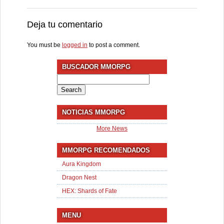
Deja tu comentario
You must be
logged in
to post a comment.
BUSCADOR MMORPG
Search
for:
NOTICIAS MMORPG
More News
MMORPG RECOMENDADOS
Aura Kingdom
Dragon Nest
HEX: Shards of Fate
MENU