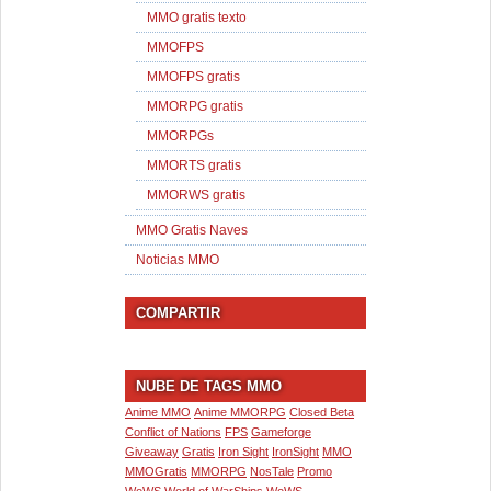
MMO gratis texto
MMOFPS
MMOFPS gratis
MMORPG gratis
MMORPGs
MMORTS gratis
MMORWS gratis
MMO Gratis Naves
Noticias MMO
COMPARTIR
NUBE DE TAGS MMO
Anime MMO
Anime MMORPG
Closed Beta
Conflict of Nations
FPS
Gameforge
Giveaway
Gratis
Iron Sight
IronSight
MMO
MMOGratis
MMORPG
NosTale
Promo