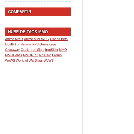
COMPARTIR
NUBE DE TAGS MMO
Anime MMO
Anime MMORPG
Closed Beta
Conflict of Nations
FPS
Gameforge
Giveaway
Gratis
Iron Sight
IronSight
MMO
MMOGratis
MMORPG
NosTale
Promo
WoWS
World of WarShips
WoWS