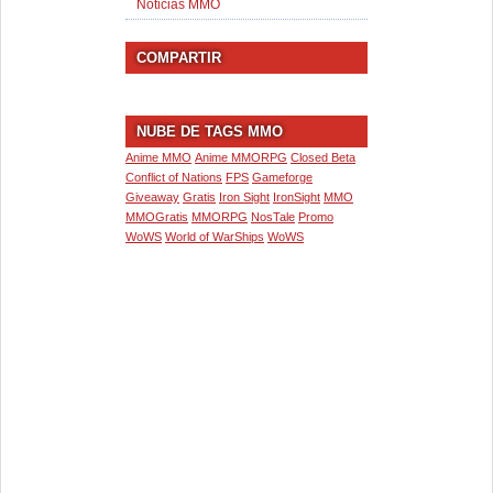
Noticias MMO
COMPARTIR
NUBE DE TAGS MMO
Anime MMO
Anime MMORPG
Closed Beta
Conflict of Nations
FPS
Gameforge
Giveaway
Gratis
Iron Sight
IronSight
MMO
MMOGratis
MMORPG
NosTale
Promo
WoWS
World of WarShips
WoWS