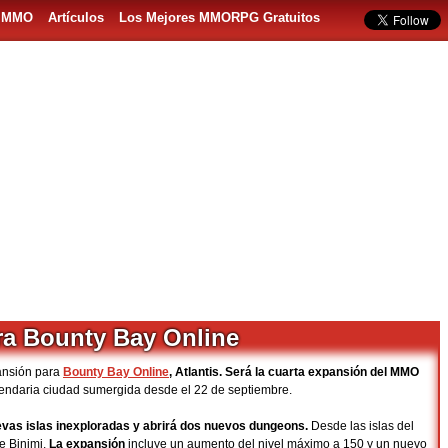
s MMO
Artículos
Los Mejores MMORPG Gratuitos
ra Bounty Bay Online
ansión para
Bounty Bay Online
, Atlantis. Será la cuarta expansión del MMO
egendaria ciudad sumergida desde el 22 de septiembre.
uevas islas inexploradas y abrirá dos nuevos dungeons.
Desde las islas del
de Binimi.
La expansión
incluye un aumento del nivel máximo a 150 y un nuevo