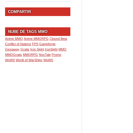
COMPARTIR
NUBE DE TAGS MMO
Anime MMO
Anime MMORPG
Closed Beta
Conflict of Nations
FPS
Gameforge
Giveaway
Gratis
Iron Sight
IronSight
MMO
MMOGratis
MMORPG
NosTale
Promo
WoWS
World of WarShips
WoWS