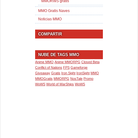
MMORWS gratis
MMO Gratis Naves
Noticias MMO
COMPARTIR
NUBE DE TAGS MMO
Anime MMO
Anime MMORPG
Closed Beta
Conflict of Nations
FPS
Gameforge
Giveaway
Gratis
Iron Sight
IronSight
MMO
MMOGratis
MMORPG
NosTale
Promo
WoWS
World of WarShips
WoWS