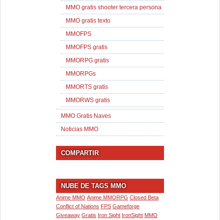
MMO gratis shooter tercera persona
MMO gratis texto
MMOFPS
MMOFPS gratis
MMORPG gratis
MMORPGs
MMORTS gratis
MMORWS gratis
MMO Gratis Naves
Noticias MMO
COMPARTIR
NUBE DE TAGS MMO
Anime MMO
Anime MMORPG
Closed Beta
Conflict of Nations
FPS
Gameforge
Giveaway
Gratis
Iron Sight
IronSight
MMO