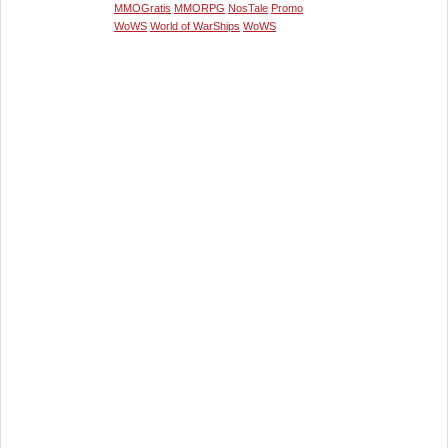
MMOGratis
MMORPG
NosTale
Promo
WoWS
World of WarShips
WoWS