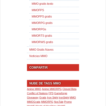
MMO gratis texto
MMOFPS
MMOFPS gratis
MMORPG gratis
MMORPGs
MMORTS gratis
MMORWS gratis
MMO Gratis Naves
Noticias MMO
COMPARTIR
NUBE DE TAGS MMO
Anime MMO
Anime MMORPG
Closed Beta
Conflict of Nations
FPS
Gameforge
Giveaway
Gratis
Iron Sight
IronSight
MMO
MMOGratis
MMORPG
NosTale
Promo