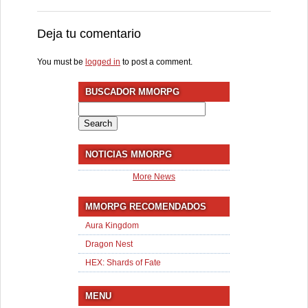
Deja tu comentario
You must be
logged in
to post a comment.
BUSCADOR MMORPG
Search
for:
NOTICIAS MMORPG
More News
MMORPG RECOMENDADOS
Aura Kingdom
Dragon Nest
HEX: Shards of Fate
MENU