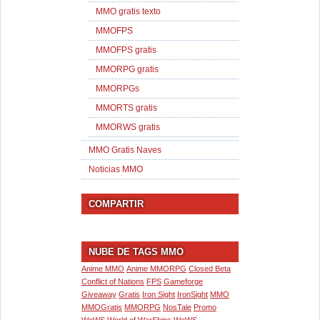
MMO gratis texto
MMOFPS
MMOFPS gratis
MMORPG gratis
MMORPGs
MMORTS gratis
MMORWS gratis
MMO Gratis Naves
Noticias MMO
COMPARTIR
NUBE DE TAGS MMO
Anime MMO
Anime MMORPG
Closed Beta
Conflict of Nations
FPS
Gameforge
Giveaway
Gratis
Iron Sight
IronSight
MMO
MMOGratis
MMORPG
NosTale
Promo