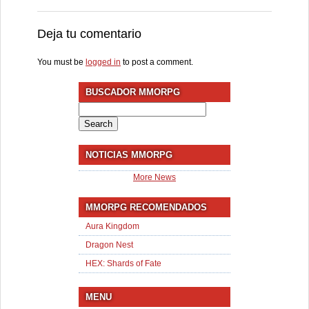
Deja tu comentario
You must be
logged in
to post a comment.
BUSCADOR MMORPG
Search
for:
NOTICIAS MMORPG
More News
MMORPG RECOMENDADOS
Aura Kingdom
Dragon Nest
HEX: Shards of Fate
MENU