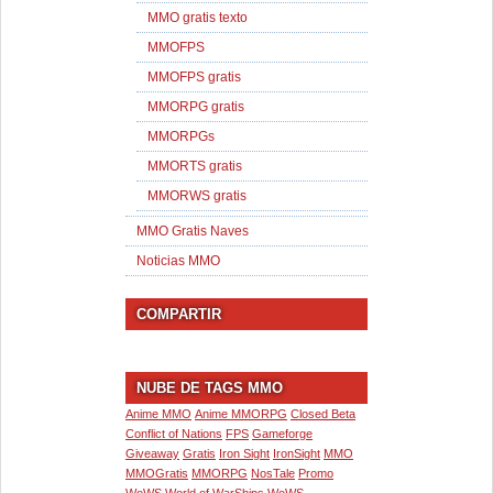
MMO gratis texto
MMOFPS
MMOFPS gratis
MMORPG gratis
MMORPGs
MMORTS gratis
MMORWS gratis
MMO Gratis Naves
Noticias MMO
COMPARTIR
NUBE DE TAGS MMO
Anime MMO
Anime MMORPG
Closed Beta
Conflict of Nations
FPS
Gameforge
Giveaway
Gratis
Iron Sight
IronSight
MMO
MMOGratis
MMORPG
NosTale
Promo