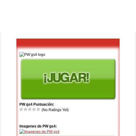
PW gs4 Puntuación:
(No Ratings Yet)
Imagenes de PW gs4: