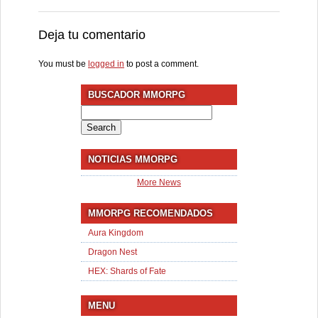
Deja tu comentario
You must be
logged in
to post a comment.
BUSCADOR MMORPG
Search
for:
NOTICIAS MMORPG
More News
MMORPG RECOMENDADOS
Aura Kingdom
Dragon Nest
HEX: Shards of Fate
MENU