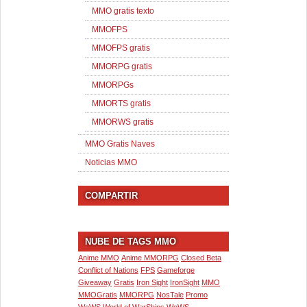
MMO gratis texto
MMOFPS
MMOFPS gratis
MMORPG gratis
MMORPGs
MMORTS gratis
MMORWS gratis
MMO Gratis Naves
Noticias MMO
COMPARTIR
NUBE DE TAGS MMO
Anime MMO
Anime MMORPG
Closed Beta
Conflict of Nations
FPS
Gameforge
Giveaway
Gratis
Iron Sight
IronSight
MMO
MMOGratis
MMORPG
NosTale
Promo