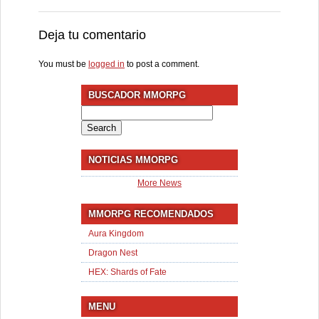
Deja tu comentario
You must be
logged in
to post a comment.
BUSCADOR MMORPG
Search
for:
NOTICIAS MMORPG
More News
MMORPG RECOMENDADOS
Aura Kingdom
Dragon Nest
HEX: Shards of Fate
MENU