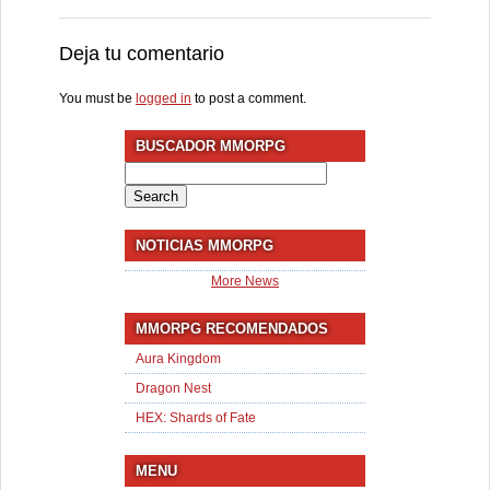
Deja tu comentario
You must be
logged in
to post a comment.
BUSCADOR MMORPG
Search
for:
NOTICIAS MMORPG
More News
MMORPG RECOMENDADOS
Aura Kingdom
Dragon Nest
HEX: Shards of Fate
MENU