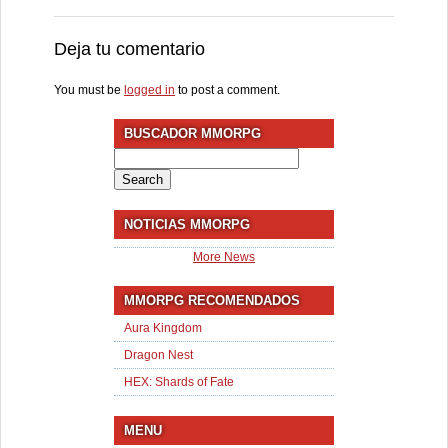
Deja tu comentario
You must be
logged in
to post a comment.
BUSCADOR MMORPG
Search
for:
NOTICIAS MMORPG
More News
MMORPG RECOMENDADOS
Aura Kingdom
Dragon Nest
HEX: Shards of Fate
MENU