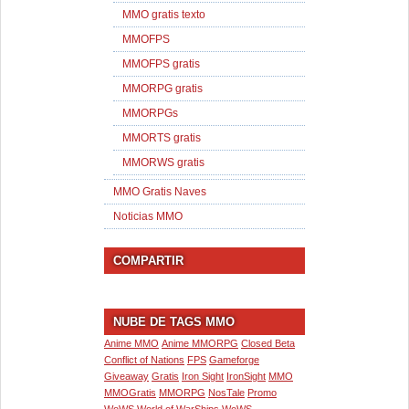
MMO gratis texto
MMOFPS
MMOFPS gratis
MMORPG gratis
MMORPGs
MMORTS gratis
MMORWS gratis
MMO Gratis Naves
Noticias MMO
COMPARTIR
NUBE DE TAGS MMO
Anime MMO
Anime MMORPG
Closed Beta
Conflict of Nations
FPS
Gameforge
Giveaway
Gratis
Iron Sight
IronSight
MMO
MMOGratis
MMORPG
NosTale
Promo