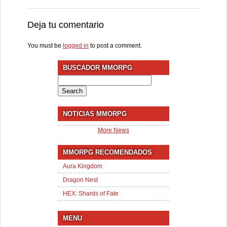
Deja tu comentario
You must be
logged in
to post a comment.
BUSCADOR MMORPG
Search
for:
NOTICIAS MMORPG
More News
MMORPG RECOMENDADOS
Aura Kingdom
Dragon Nest
HEX: Shards of Fate
MENU