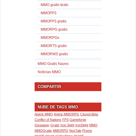
MMO gratis texto
MMOFPS
MMOFPS gratis
MMORPG gratis
MMORPGs
MMORTS gratis
MMORWS gratis
MMO Gratis Naves
Noticias MMO
COMPARTIR
NUBE DE TAGS MMO
Anime MMO
Anime MMORPG
Closed Beta
Conflict of Nations
FPS
Gameforge
Giveaway
Gratis
Iron Sight
IronSight
MMO
MMOGratis
MMORPG
NosTale
Promo