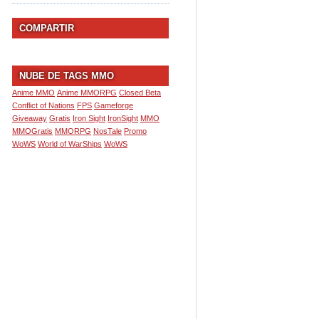
COMPARTIR
NUBE DE TAGS MMO
Anime MMO
Anime MMORPG
Closed Beta
Conflict of Nations
FPS
Gameforge
Giveaway
Gratis
Iron Sight
IronSight
MMO
MMOGratis
MMORPG
NosTale
Promo
WoWS
World of WarShips
WoWS