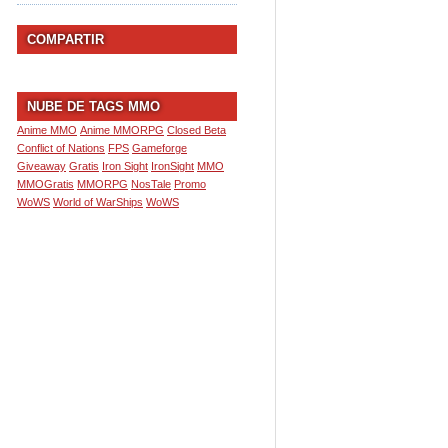
COMPARTIR
NUBE DE TAGS MMO
Anime MMO
Anime MMORPG
Closed Beta
Conflict of Nations
FPS
Gameforge
Giveaway
Gratis
Iron Sight
IronSight
MMO
MMOGratis
MMORPG
NosTale
Promo
WoWS
World of WarShips
WoWS