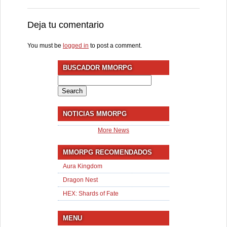
Deja tu comentario
You must be
logged in
to post a comment.
BUSCADOR MMORPG
Search
for:
NOTICIAS MMORPG
More News
MMORPG RECOMENDADOS
Aura Kingdom
Dragon Nest
HEX: Shards of Fate
MENU