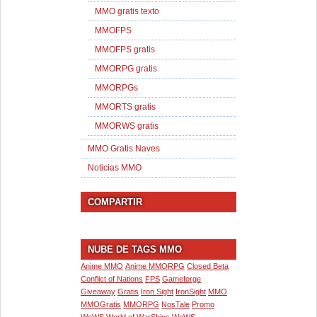
MMO gratis texto
MMOFPS
MMOFPS gratis
MMORPG gratis
MMORPGs
MMORTS gratis
MMORWS gratis
MMO Gratis Naves
Noticias MMO
COMPARTIR
NUBE DE TAGS MMO
Anime MMO
Anime MMORPG
Closed Beta
Conflict of Nations
FPS
Gameforge
Giveaway
Gratis
Iron Sight
IronSight
MMO
MMOGratis
MMORPG
NosTale
Promo