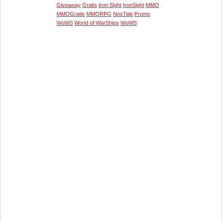
Giveaway
Gratis
Iron Sight
IronSight
MMO
MMOGratis
MMORPG
NosTale
Promo
WoWS
World of WarShips
WoWS