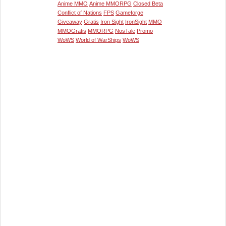
Anime MMO
Anime MMORPG
Closed Beta
Conflict of Nations
FPS
Gameforge
Giveaway
Gratis
Iron Sight
IronSight
MMO
MMOGratis
MMORPG
NosTale
Promo
WoWS
World of WarShips
WoWS