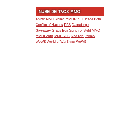
NUBE DE TAGS MMO
Anime MMO
Anime MMORPG
Closed Beta
Conflict of Nations
FPS
Gameforge
Giveaway
Gratis
Iron Sight
IronSight
MMO
MMOGratis
MMORPG
NosTale
Promo
WoWS
World of WarShips
WoWS