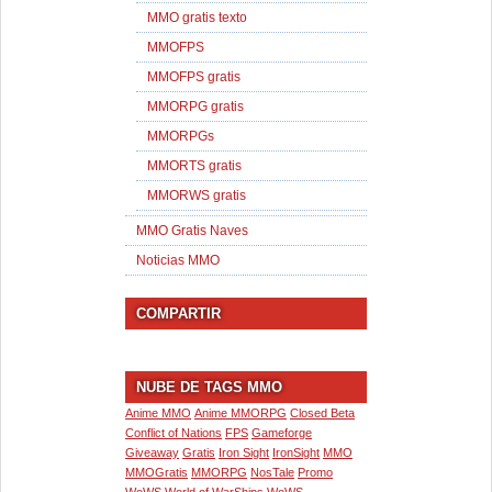
MMO gratis texto
MMOFPS
MMOFPS gratis
MMORPG gratis
MMORPGs
MMORTS gratis
MMORWS gratis
MMO Gratis Naves
Noticias MMO
COMPARTIR
NUBE DE TAGS MMO
Anime MMO
Anime MMORPG
Closed Beta
Conflict of Nations
FPS
Gameforge
Giveaway
Gratis
Iron Sight
IronSight
MMO
MMOGratis
MMORPG
NosTale
Promo