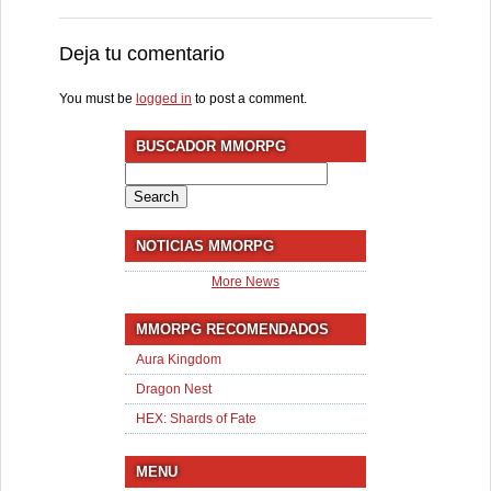
Deja tu comentario
You must be
logged in
to post a comment.
BUSCADOR MMORPG
Search
for:
NOTICIAS MMORPG
More News
MMORPG RECOMENDADOS
Aura Kingdom
Dragon Nest
HEX: Shards of Fate
MENU