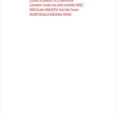
Conflict of Nations
FPS
Gameforge
Giveaway
Gratis
Iron Sight
IronSight
MMO
MMOGratis
MMORPG
NosTale
Promo
WoWS
World of WarShips
WoWS