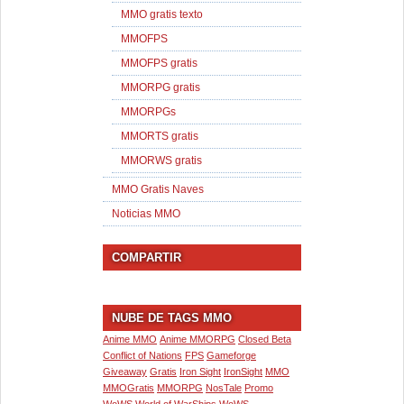
MMO gratis texto
MMOFPS
MMOFPS gratis
MMORPG gratis
MMORPGs
MMORTS gratis
MMORWS gratis
MMO Gratis Naves
Noticias MMO
COMPARTIR
NUBE DE TAGS MMO
Anime MMO
Anime MMORPG
Closed Beta
Conflict of Nations
FPS
Gameforge
Giveaway
Gratis
Iron Sight
IronSight
MMO
MMOGratis
MMORPG
NosTale
Promo