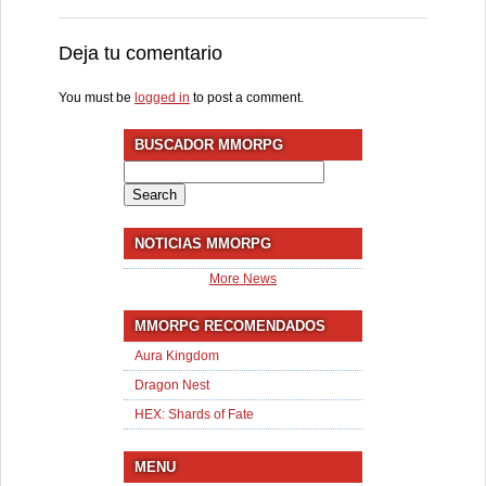
Deja tu comentario
You must be
logged in
to post a comment.
BUSCADOR MMORPG
Search
for:
NOTICIAS MMORPG
More News
MMORPG RECOMENDADOS
Aura Kingdom
Dragon Nest
HEX: Shards of Fate
MENU