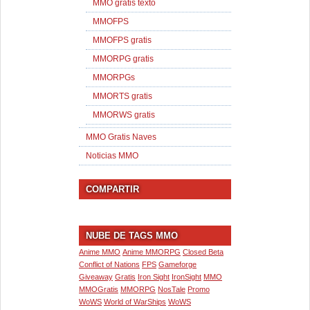
MMO gratis texto
MMOFPS
MMOFPS gratis
MMORPG gratis
MMORPGs
MMORTS gratis
MMORWS gratis
MMO Gratis Naves
Noticias MMO
COMPARTIR
NUBE DE TAGS MMO
Anime MMO
Anime MMORPG
Closed Beta
Conflict of Nations
FPS
Gameforge
Giveaway
Gratis
Iron Sight
IronSight
MMO
MMOGratis
MMORPG
NosTale
Promo
WoWS
World of WarShips
WoWS