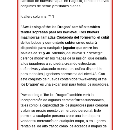
cantidad de nuevos mapas en Pagosia, lleno de nuevos
conjuntos de héroe y misiones diarias.
[gallery columns="4"]
"Awakening of the Ice Dragon" también tambien
tendra sopresas para los low level. Tres nuevas
mazmorras llamadas Ciudadela del Tormento, el cubíl
de los Lobos y cementerio subterráneo estará
disponible para cualquier jugador que entre los
niveles de 15 y 40
. Además, del nuevo "F7 strategic
defence mode" en los mapas de la misión, que desafía
a los jugadores a su piedra creando estructuras
defensivas y atacando monstruos, estára disponible
para todos los jugadores porencima del nivel 48. Con
este conjunto de nuevos contenidos "Awakening of the
Ice Dragon" es una expansión para todos los jugadores.
"Awakening of the Ice Dragon" también verá la
incorporación de algunas características funcionales,
tales como la capacidad de los jugadores para comprar
y abrir su propio puesto de mercado personal. Esto
permite a cualquier persona crear una tienda para
vender su mercancía en cualquier mapa, o en lugares
rentables, de alto tráfico como los accesos a mapas de