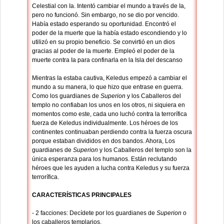
Celestial con Ia. Intentó cambiar el mundo a través de Ia,
pero no funcionó. Sin embargo, no se dio por vencido.
Había estado esperando su oportunidad. Encontró el
poder de la muerte que Ia había estado escondiendo y lo
utilizó en su propio beneficio. Se convirtió en un dios
gracias al poder de la muerte. Empleó el poder de la
muerte contra Ia para confinarla en la Isla del descanso
Mientras Ia estaba cautiva, Keledus empezó a cambiar el
mundo a su manera, lo que hizo que entrase en guerra.
Como los guardianes de
Superion
y los Caballeros del
templo no confiaban los unos en los otros, ni siquiera en
momentos como este, cada uno luchó contra la terrorífica
fuerza de Keledus individualmente. Los héroes de los
continentes continuaban perdiendo contra la fuerza oscura
porque estaban divididos en dos bandos. Ahora, Los
guardianes de
Superion
y los Caballeros del templo son la
única esperanza para los humanos. Están reclutando
héroes que les ayuden a lucha contra Keledus y su fuerza
terrorífica.
CARACTERÍSTICAS PRINCIPALES
- 2 facciones: Decídete por los guardianes de
Superion
o
los caballeros templarios.