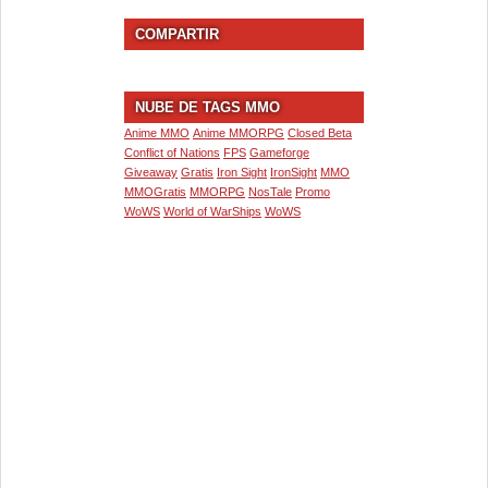
COMPARTIR
NUBE DE TAGS MMO
Anime MMO
Anime MMORPG
Closed Beta
Conflict of Nations
FPS
Gameforge
Giveaway
Gratis
Iron Sight
IronSight
MMO
MMOGratis
MMORPG
NosTale
Promo
WoWS
World of WarShips
WoWS