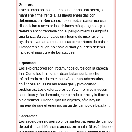
Guerrero
Este alumno aplicado nunca abandona una pelea, se
mantiene firme frente a las líneas enemigas con
determinación. Son conocidos en todas partes por gran
disposición a aceptar las misiones más peligrosas y se
deleitan encontrándose con el peligro mientras empuña
una lanza. Su valentía es una fuente de inspiración y
ayuda a levantar la moral de sus compañeros de batalla.
Protegerán a su grupo hasta el final y pueden detener
incluso el más duro de los ataques.
Explorador
Los exploradores son trotamundos duros con la cabeza
fría. Como los fantasmas, deambulan por la noche,
infundiendo miedo en el corazón de sus adversarios,
colándose en las bases enemigas y provocando
problemas. Los exploradores de Yotunheim se mueven
silenciosa y rápidamente, manejando el arco y la flecha
sin dificultad. Cuando fijan un objetivo, sólo hay un
manera de que el enemigo salga del campo de batalla…
Sacerdotes
Los sacerdotes no son solo los santos patrones del campo
de batalla, también son expertos en magia. Si estás herido