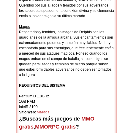
o quieres aumentar tus habilidades, debes acudir a ellos.
Queridos por sus aliados y temidos por sus adversarios,
los sacerdotes poseen una conexión divina y su clemencia
envía a los enemigos a su última morada
Magos
Respetados y temidos, los magos de Delphis son los
guardianes de la antigua arcana. Sus encantamientos son
extremadamente potentes y también muy fiables. No hay
escapatoria para sus enemigos, que frecuentemente están
a merced de sus ataques mágicos. Por eso cuando los
magos entran en el campo de batalla, sus enemigos se
quedan paralizados y tiemblan de miedo porque saben
que estos formidables adversarios no deben ser tomados
a la ligera.
REQUISITOS DEL SISTEMA
Pentium D 1.8GHz
1GB RAM
IntelR 3100
Sitio Web:
Maestia
¿Buscas más juegos de
MMO
gratis
,
MMORPG gratis
?