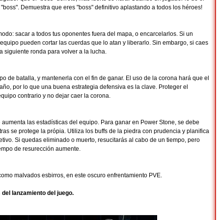
o "boss". Demuestra que eres "boss" definitivo aplastando a todos los héroes!
modo: sacar a todos tus oponentes fuera del mapa, o encarcelarlos. Si un
quipo pueden cortar las cuerdas que lo atan y liberarlo. Sin embargo, si caes
a siguiente ronda para volver a la lucha.
 de batalla, y mantenerla con el fin de ganar. El uso de la corona hará que el
ño, por lo que una buena estrategia defensiva es la clave. Proteger el
 equipo contrario y no dejar caer la corona.
aumenta las estadísticas del equipo. Para ganar en Power Stone, se debe
tras se protege la própia. Utiliza los buffs de la piedra con prudencia y planifica
etivo. Si quedas eliminado o muerto, resucitarás al cabo de un tiempo, pero
iempo de resurección aumente.
 como malvados esbirros, en este oscuro enfrentamiento PVE.
del lanzamiento del juego.