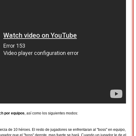
h por equipos
, así como los siguientes modos:
uerza de 10 héroes. El resto de jugadores se enfrentaran al "boss" en equipo,
gador que el "boss" derrote, mas fuerte se hará. Cuando un jugador le de el