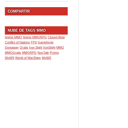
COMPARTIR
NUBE DE TAGS MMO
Anime MMO
Anime MMORPG
Closed Beta
Conflict of Nations
FPS
Gameforge
Giveaway
Gratis
Iron Sight
IronSight
MMO
MMOGratis
MMORPG
NosTale
Promo
WoWS
World of WarShips
WoWS