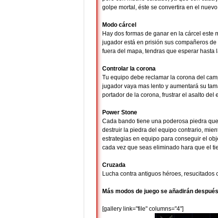
golpe mortal, éste se convertira en el nuev
Modo cárcel
Hay dos formas de ganar en la cárcel este 
jugador está en prisión sus compañeros de e
fuera del mapa, tendras que esperar hasta l
Controlar la corona
Tu equipo debe reclamar la corona del campo
jugador vaya mas lento y aumentará su tama
portador de la corona, frustrar el asalto del
Power Stone
Cada bando tiene una poderosa piedra que 
destruir la piedra del equipo contrario, mien
estrategias en equipo para conseguir el obj
cada vez que seas eliminado hara que el t
Cruzada
Lucha contra antiguos héroes, resucitados
Más modos de juego se añadirán después 
[gallery link="file" columns="4"]