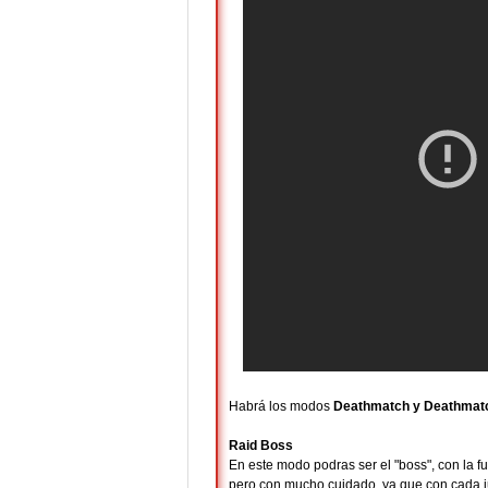
Habrá los modos
Deathmatch y Deathmatc
Raid Boss
En este modo podras ser el "boss", con la f
pero con mucho cuidado, ya que con cada ju