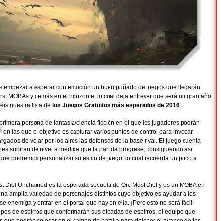
 empezar a esperar con emoción un buen puñado de juegos que llegarán
s, MOBAs y demás en el horizonte, lo cual deja entrever que será un gran año
néis nuestra lista de
los Juegos Gratuitos más esperados de 2016
.
primera persona de fantasía/ciencia ficción en el que los jugadores podrán
 en las que el objetivo es capturar varios puntos de control para invocar
gados de volar por los aires las defensas de la base rival. El juego cuenta
jes subirán de nivel a medida que la partida progrese, consiguiendo así
 que podremos personalizar su estilo de juego, lo cual recuerda un poco a
t Die! Unchained es la esperada secuela de Orc Must Die! y es un MOBA en
una amplia variedad de personajes distintos cuyo objetivo es ayudar a los
e enemiga y entrar en el portal que hay en ella. ¡Pero esto no será fácil!
os de esbirros que conformarán sus oleadas de esbirros, el equipo que
as que podrán colocar en el campo de batalla para detener el avance de los