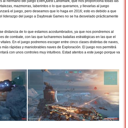
ias al hermano del juego EverQuest Landmark, que nos proporciona todas las
talezas, mazmorras, laberintos o lo que queramos, y llevarlas al juego
lanzará el juego, pero deseamos que lo haga en 2016; esto es debido a que
el liderazgo del juego a Daybreak Games no se ha desvelado prácticamente
 se distancia de lo que estamos acostumbrados, ya que nos pondremos al
s de combate, con las que lucharemos batallas estratégicas en las que el
 vitales. En el juego podremos escoger entre cinco clases distintas de naves,
 más rápidas y maniobrables naves de Exploración. El juego nos permitirá
ontará con unos controles muy intuitivos. Estad atentos a este juego porque va