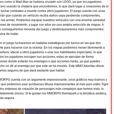
s es como si Mad Max se hubiera cruzado con LEGO, ya que los jugadores
cero usando la chatarra que encontremos, lo que dará lugar a creaciones de lo
 luchar combates a muerte contra otros jugadores. El juego cuenta con unas
harán que cuando un vehículo reciba daños vaya perdiendo componentes,
 o las armas. Podremos equipar nuestros vehículos con una enorme variedad
emas de movimiento, y jugar con ellos en una amplia selección de mapas. A
as conseguiremos moneda del juego y desbloquearemos más componentes
ina de matar.
 el juego lucharemos en batallas estratégicas por turnos en las que dos
te para hacerse con la victoria. En los mapas podremos mover libremente a
ertura, atacar a otros jugadores o usar sus habilidades especiales; lo que
odos los jugadores escogen sus acciones, estas se ejecutan de forma
uponer donde estarán los enemigos o que acciones harás, ya que puedes
cho no dé al enemigo por que este se ha movido. Este MMO futurista ofrece
tamos seguros de que dará bastante que hablar.
MORPG cuenta con un argumento impresionante, unos gráficos muy buenos y
 que podremos usar acrobacias Wuxia impresionantes al más puro estilo Tigre
 los sistemas de creación de personajes más complejos que hemos visto, lo
letamente únicos. Si te gustan los MMORPG themepark y la temática asiática,
sta segura.