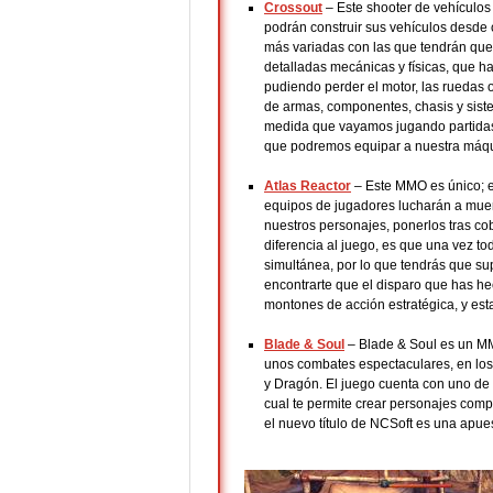
Crossout
– Este shooter de vehículo
podrán construir sus vehículos desde 
más variadas con las que tendrán que
detalladas mecánicas y físicas, que 
pudiendo perder el motor, las ruedas
de armas, componentes, chasis y sist
medida que vayamos jugando partid
que podremos equipar a nuestra máqu
Atlas Reactor
– Este MMO es único; en
equipos de jugadores lucharán a muer
nuestros personajes, ponerlos tras cob
diferencia al juego, es que una vez t
simultánea, por lo que tendrás que s
encontrarte que el disparo que has he
montones de acción estratégica, y es
Blade & Soul
– Blade & Soul es un M
unos combates espectaculares, en los
y Dragón. El juego cuenta con uno de
cual te permite crear personajes comp
el nuevo título de NCSoft es una apue