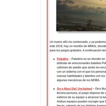
Un nuevo año ha comenzado, y ya podemos
este 2016; hay un montón de MMOs, shooter
para los juegos gratuitos. A continuación te
Paladins
– Paladins es un shooter en 
disfrutar de emocionantes batallas PvP
cañones de asedio que serán los encar
con un sistema con el que los persona
nuevas habilidades y talentos con los
algunas mecánicas de los MOBA.
Orcs Must Die! Unchained
– Orcs Mus
tercera persona; el juego dispone de 
esbirros de su equipo a alcanzar la bas
Ambos equipos pueden escoger que tip
llevan, además de las distintas tramp