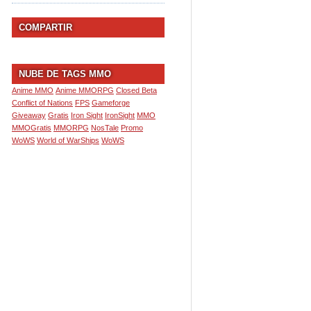
COMPARTIR
NUBE DE TAGS MMO
Anime MMO
Anime MMORPG
Closed Beta
Conflict of Nations
FPS
Gameforge
Giveaway
Gratis
Iron Sight
IronSight
MMO
MMOGratis
MMORPG
NosTale
Promo
WoWS
World of WarShips
WoWS