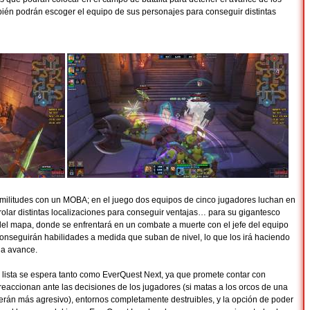
ién podrán escoger el equipo de sus personajes para conseguir distintas
militudes con un MOBA; en el juego dos equipos de cinco jugadores luchan en
olar distintas localizaciones para conseguir ventajas… para su gigantesco
o del mapa, donde se enfrentará en un combate a muerte con el jefe del equipo
 conseguirán habilidades a medida que suban de nivel, lo que los irá haciendo
da avance.
 lista se espera tanto como EverQuest Next, ya que promete contar con
accionan ante las decisiones de los jugadores (si matas a los orcos de una
verán más agresivo), entornos completamente destruibles, y la opción de poder