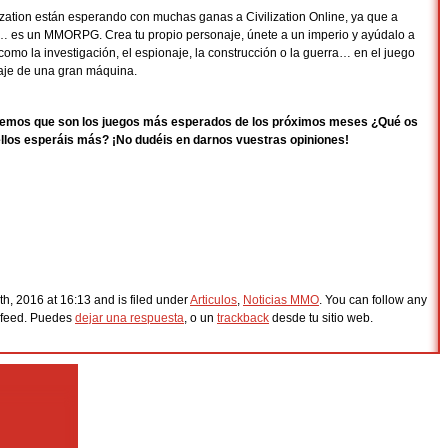
ization están esperando con muchas ganas a Civilization Online, ya que a
… es un MMORPG. Crea tu propio personaje, únete a un imperio y ayúdalo a
como la investigación, el espionaje, la construcción o la guerra… en el juego
aje de una gran máquina.
 creemos que son los juegos más esperados de los próximos meses ¿Qué os
ellos esperáis más? ¡No dudéis en darnos vuestras opiniones!
th, 2016 at 16:13 and is filed under
Articulos
,
Noticias MMO
. You can follow any
feed. Puedes
dejar una respuesta
, o un
trackback
desde tu sitio web.