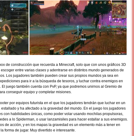
x de construcción que recuerda a Minecraft, solo que con unos gráficos 3D
 escoger entre varias clases y adentrarse en distintos mundo generados de
cos. Los jugadores también pueden crear sus propios mundos ya sea en
 expediciones para ir a la búsqueda de tesoros, y luchar contra enemigos en
s. El juego también cuenta con PvP, ya que podremos unirnos al Gremio de
ara conseguir equipo y completar misiones.
oter por equipos futurista en el que los jugadores tendrán que luchar en un
a estallado y ha afectado a la gravedad del mundo. En el juego los jugadores
es con habilidades únicas, como poder volar usando mochilas propulsoras,
edes a lo Spiderman, o usar lanzamisiles para hacer estallar a sus enemigos.
nos de acción, y en los mapas la gravedad es un elemento más a tener en
 forma de jugar. Muy divertido e interesante.