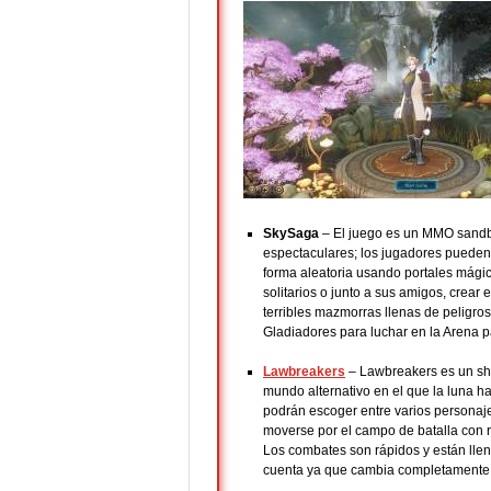
SkySaga
– El juego es un MMO sandbo
espectaculares; los jugadores pueden
forma aleatoria usando portales mági
solitarios o junto a sus amigos, crear
terribles mazmorras llenas de peligro
Gladiadores para luchar en la Arena p
Lawbreakers
– Lawbreakers es un sho
mundo alternativo en el que la luna h
podrán escoger entre varios personaj
moverse por el campo de batalla con r
Los combates son rápidos y están lle
cuenta ya que cambia completamente la