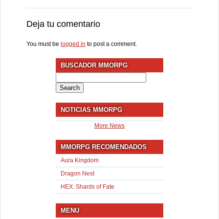
Deja tu comentario
You must be
logged in
to post a comment.
BUSCADOR MMORPG
Search
for:
NOTICIAS MMORPG
More News
MMORPG RECOMENDADOS
Aura Kingdom
Dragon Nest
HEX: Shards of Fate
MENU