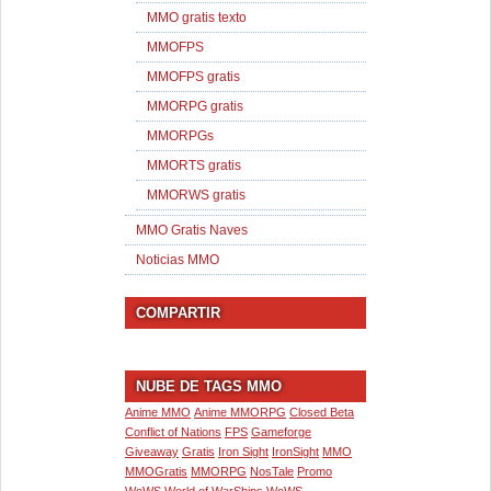
MMO gratis texto
MMOFPS
MMOFPS gratis
MMORPG gratis
MMORPGs
MMORTS gratis
MMORWS gratis
MMO Gratis Naves
Noticias MMO
COMPARTIR
NUBE DE TAGS MMO
Anime MMO
Anime MMORPG
Closed Beta
Conflict of Nations
FPS
Gameforge
Giveaway
Gratis
Iron Sight
IronSight
MMO
MMOGratis
MMORPG
NosTale
Promo