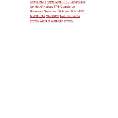
Anime MMO
Anime MMORPG
Closed Beta
Conflict of Nations
FPS
Gameforge
Giveaway
Gratis
Iron Sight
IronSight
MMO
MMOGratis
MMORPG
NosTale
Promo
WoWS
World of WarShips
WoWS