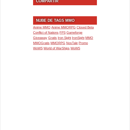
COMPARTIR
NUBE DE TAGS MMO
Anime MMO
Anime MMORPG
Closed Beta
Conflict of Nations
FPS
Gameforge
Giveaway
Gratis
Iron Sight
IronSight
MMO
MMOGratis
MMORPG
NosTale
Promo
WoWS
World of WarShips
WoWS