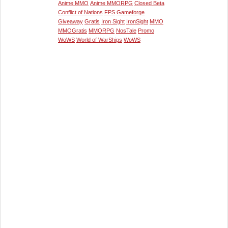
Anime MMO
Anime MMORPG
Closed Beta
Conflict of Nations
FPS
Gameforge
Giveaway
Gratis
Iron Sight
IronSight
MMO
MMOGratis
MMORPG
NosTale
Promo
WoWS
World of WarShips
WoWS