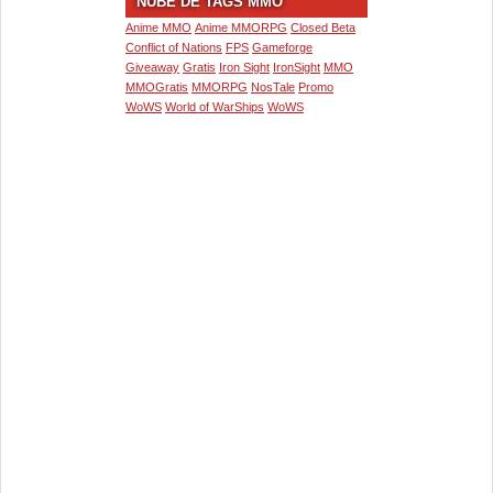
NUBE DE TAGS MMO
Anime MMO
Anime MMORPG
Closed Beta
Conflict of Nations
FPS
Gameforge
Giveaway
Gratis
Iron Sight
IronSight
MMO
MMOGratis
MMORPG
NosTale
Promo
WoWS
World of WarShips
WoWS