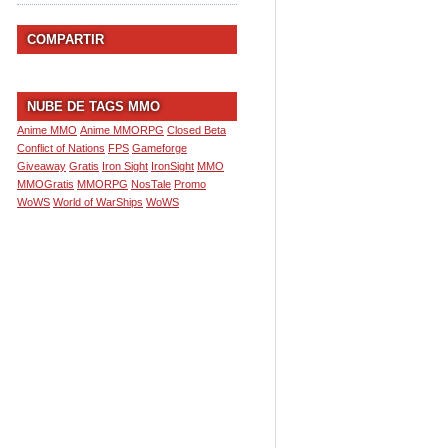
COMPARTIR
NUBE DE TAGS MMO
Anime MMO
Anime MMORPG
Closed Beta
Conflict of Nations
FPS
Gameforge
Giveaway
Gratis
Iron Sight
IronSight
MMO
MMOGratis
MMORPG
NosTale
Promo
WoWS
World of WarShips
WoWS